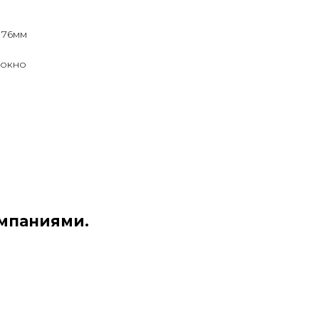
 76мм
локно
мпаниями.